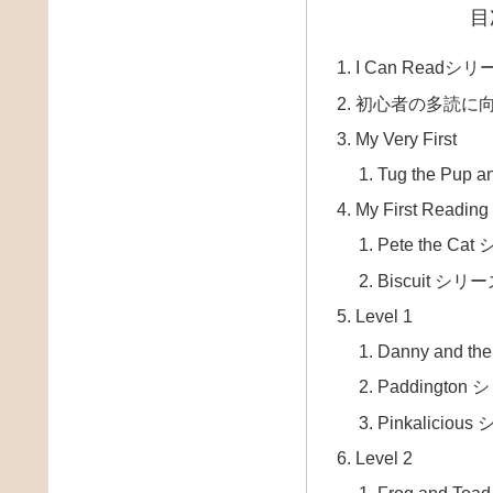
目
I Can Readシ
初心者の多読に向
My Very First
Tug the Pup 
My First Reading
Pete the Ca
Biscuit シリ
Level 1
Danny and t
Paddington
Pinkaliciou
Level 2