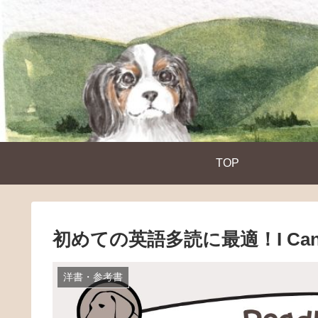
TOP
初めての英語多読に最適！I Ca
洋書・参考書