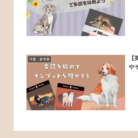
【
洋書・参考書
や