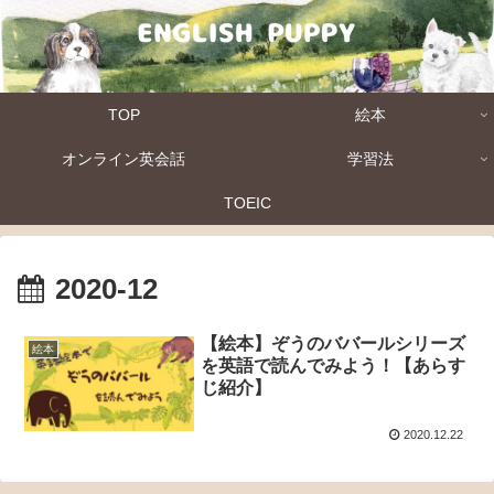
TOP
絵本
オンライン英会話
学習法
TOEIC
2020-12
【絵本】ぞうのババールシリーズ
絵本
を英語で読んでみよう！【あらす
じ紹介】
2020.12.22