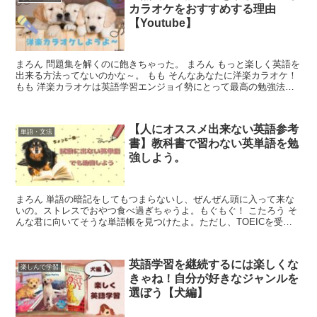
カラオケをおすすめする理由
【Youtube】
まろん 問題集を解くのに飽きちゃった。 まろん もっと楽しく英語を
出来る方法ってないのかな～。 もも そんなあなたに洋楽カラオケ！
もも 洋楽カラオケは英語学習エンジョイ勢にとって最高の勉強法の1
つ！今から３つメリ...
【人にオススメ出来ない英語参考
単語・文法
書】教科書で習わない英単語を勉
強しよう。
まろん 単語の暗記をしてもつまらないし、ぜんぜん頭に入って来な
いの。ストレスでおやつ食べ過ぎちゃうよ。もぐもぐ！ こたろう そ
んな君に向いてそうな単語帳を見つけたよ。ただし、TOEICを受験
する気のない人、受験勉強を控えてない人、...
英語学習を継続するには楽しくな
楽しんで学習
きゃね！自分が好きなジャンルを
選ぼう【犬編】