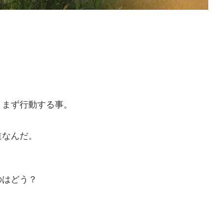
、まず行動する事。
、
道なんだ。
のはどう？